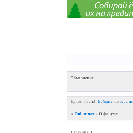
Объявление
Привет, Гость!
Войдите
или
зареги
»
Online чат
»
О форуме
Страница:
1