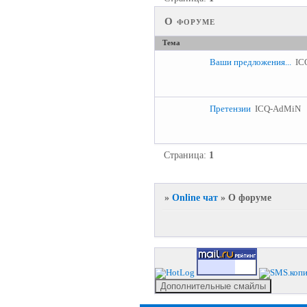
О форуме
Тема
Ваши предложения...
IC
Претензии
ICQ-AdMiN
Страница:
1
»
Online чат
»
О форуме