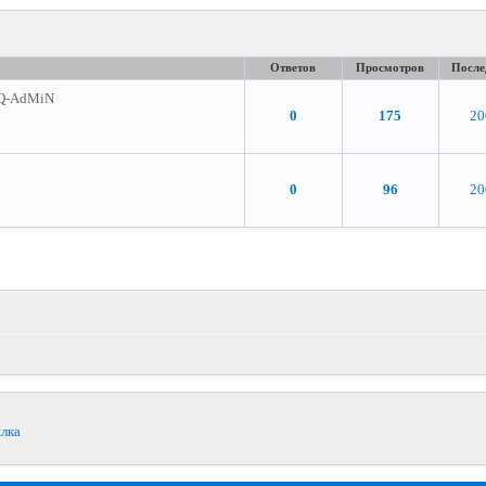
Ответов
Просмотров
После
Q-AdMiN
0
175
20
0
96
20