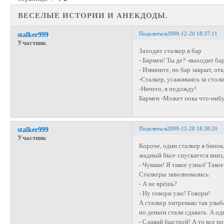
ВЕСЕЛЫЕ ИСТОРИИ И АНЕКДОДЫ.
Поделиться
2009-12-20 18:37:11
stalker999
Участник
Заходит сталкер в бар
- Бармен! Ты де? -выходит ба
- Извините, но бар закрыт, от
-Сталкер, усаживаясь за столи
-Ничего, я подожду!
Бармен -Может пока что-нибу
Поделиться
2009-12-20 18:38:20
stalker999
Участник
Короче, один сталкер в бинок
жадный был- спускается вниз,
- Чуваки! Я такое узнал! Тако
Сталкеры заволновались.
- А не врёшь?
- Ну говори уже! Говори!
А сталкер хитренько так улыб
но деньги стали сдавать. А од
- Сдавай быстрей! А то все по