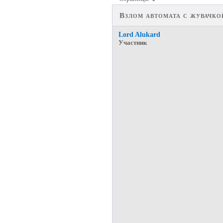
Взлом автомата с жувачко
Lord Alukard
Участник