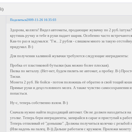
й)
Поделиться
2009-11-26 16:35:03
Здорова, коллега! Видел автоматы, продающие жувачку по 2 руб./штука? 
крутишь ручку и тебе в руки падает шарик. Особенно часто встречаются 
Как-то раз я задумался: "Гм... 2 рубля - слишком много за такую отстой
придумал. В-)
Для получения халявной жувачки требуются следующие ингридиенты:
Пробка от пластиковой бутылки (как можно более плоская).
Пилка по металлу. (Нет-нет, будем пилить не автомат, а пробку. В-) Прост
Тиски.
Монета 2 руб. Не бойся - потом положишь её обратно в свой тощий коше
Прямые руки и децл головного мозга. А также чувство самосохранения 
попасться.
Ну-с, теперь собственно взлом. В-)
Сначала нужно найти подходящий автомат. Он не должен находиться на с
уголке. Теперь бери ингридиенты, запирайся в сарае и приступай к работ
Теперь отпиливай её "донышко". Должны получиться колечко с резьбой 
(Или надень на палец. В-)) Дальше работаем с кружком. Приложи монету 