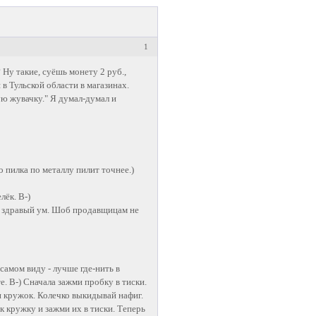
1
Ну такие, суёшь монету 2 руб.,
в Тульской области в магазинах.
ную жувачку." Я думал-думал и
о пилка по металлу пилит точнее.)
лёк. В-)
и здравый ум. Шоб продавщицам не
амом виду - лучше где-нить в
е. В-) Сначала зажми пробку в тиски.
и кружок. Колечко выкидывай нафиг.
к кружку и зажми их в тиски. Теперь