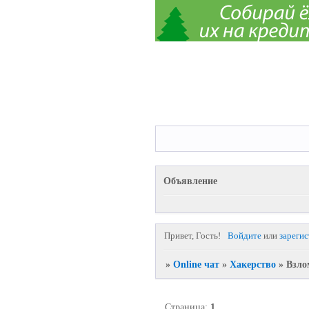
Объявление
Привет, Гость!
Войдите
или
зареги
»
Online чат
»
Хакерство
»
Взло
Страница:
1