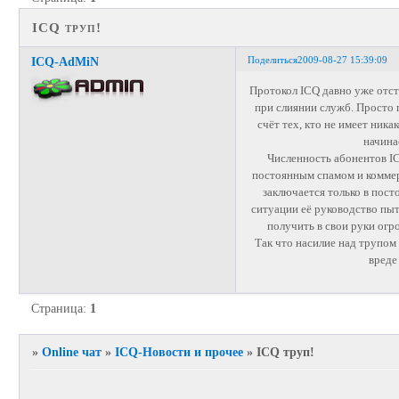
ICQ труп!
Поделиться
2009-08-27 15:39:09
ICQ-AdMiN
Протокол ICQ давно уже отст
при слиянии служб. Просто 
счёт тех, кто не имеет ни
начина
Численность абонентов IC
постоянным спамом и коммер
заключается только в пос
ситуации её руководство пыт
получить в свои руки ог
Так что насилие над трупом
вреде
Страница:
1
»
Online чат
»
ICQ-Новости и прочее
»
ICQ труп!